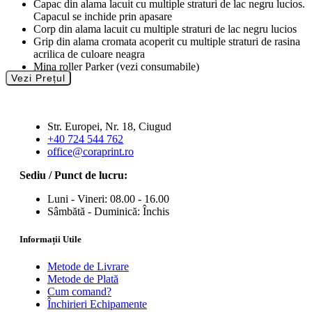
Capac din alama lacuit cu multiple straturi de lac negru lucios.
Capacul se inchide prin apasare
Corp din alama lacuit cu multiple straturi de lac negru lucios
Grip din alama cromata acoperit cu multiple straturi de rasina
acrilica de culoare neagra
Mina roller Parker (vezi consumabile)
Vezi Prețul
Str. Europei, Nr. 18, Ciugud
+40 724 544 762
office@coraprint.ro
Sediu / Punct de lucru:
Luni - Vineri: 08.00 - 16.00
Sâmbătă - Duminică: Închis
Informații Utile
Metode de Livrare
Metode de Plată
Cum comand?
Închirieri Echipamente