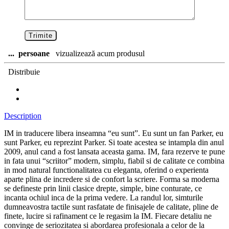
...
persoane
vizualizează acum produsul
Distribuie
Description
IM in traducere libera inseamna “eu sunt”. Eu sunt un fan Parker, eu
sunt Parker, eu reprezint Parker. Si toate acestea se intampla din anul
2009, anul cand a fost lansata aceasta gama. IM, fara rezerve te pune
in fata unui “scriitor” modern, simplu, fiabil si de calitate ce combina
in mod natural functionalitatea cu eleganta, oferind o experienta
aparte plina de incredere si de confort la scriere. Forma sa moderna
se defineste prin linii clasice drepte, simple, bine conturate, ce
incanta ochiul inca de la prima vedere. La randul lor, simturile
dumneavostra tactile sunt rasfatate de finisajele de calitate, pline de
finete, lucire si rafinament ce le regasim la IM. Fiecare detaliu ne
convinge de seriozitatea si abordarea profesionala a celor de la