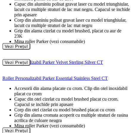
Capac din aluminiu polisat gravat laser cu model triunghiular,
lacuit cu multiple straturi de lac mat negru. Capacul se inchide
prin apasare
Corp din aluminiu polisat gravat laser cu model triunghiular,
lacuit cu multiple straturi de lac mat negru
Grip din alama cizelat cu model brushed, placat cu aur de
23K
Mina roller Parker (vezi consumabile)
Vezi Prețul
Roller Personalizabil Parker Velvet Sterling Silver CT
Vezi Prețul
Roller Personalizabil Parker Essential Stainless Steel CT
Accesorii din alama placate cu crom. Clip din otel inoxidabil
placat cu crom
Capac din otel cizelat cu model brushed placat cu crom.
Capacul se inchide prin apasare
Corp din otel cizelat cu model brushed placat cu crom
Grip din alama cromata acoperit cu multiple straturi de rasina
acrilica de culoare neagra
Mina roller Parker (vezi consumabile)
Vezi Prețul