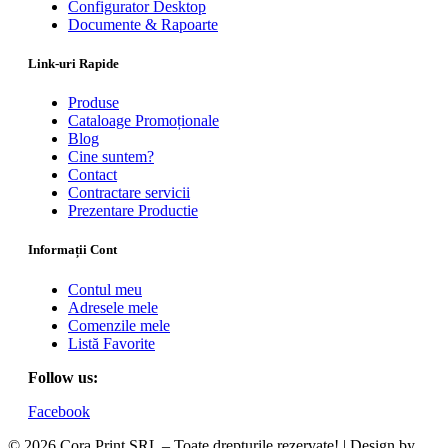
Configurator Desktop
Documente & Rapoarte
Link-uri Rapide
Produse
Cataloage Promoționale
Blog
Cine suntem?
Contact
Contractare servicii
Prezentare Productie
Informații Cont
Contul meu
Adresele mele
Comenzile mele
Listă Favorite
Follow us:
Facebook
© 2026 Cora Print SRL – Toate drepturile rezervate! | Design by