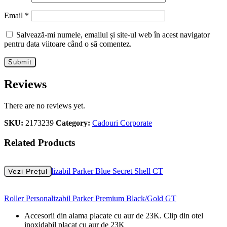
Email
*
Salvează-mi numele, emailul și site-ul web în acest navigator
pentru data viitoare când o să comentez.
Reviews
There are no reviews yet.
SKU:
2173239
Category:
Cadouri Corporate
Related Products
Roller Personalizabil Parker Blue Secret Shell CT
Vezi Prețul
Roller Personalizabil Parker Premium Black/Gold GT
Accesorii din alama placate cu aur de 23K. Clip din otel
inoxidabil placat cu aur de 23K