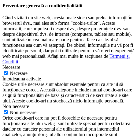
Prezentare generală a confidențialității
Când vizitați un site web, acesta poate stoca sau prelua informații în
browserul dvs., mai ales sub forma "cookie-urilor". Aceste
informații, care ar putea fi despre dvs., despre preferințele dvs. sau
despre dispozitivul dvs. de internet (computere, tablete sau mobile),
sunt utilizate în cea mai mare parte pentru a face ca site-ul să
funcționeze așa cum vă așteptați. De obicei, informațiile nu vă pot fi
identificate personal, dar pot fi utilizate pentru a vă oferi o experiență
web mai personalizată. Aflați mai multe în secțiunea de
Termeni și
Condiții
.
Necesare
Necesare
Întotdeauna activate
Cookie-urile necesare sunt absolut esențiale pentru ca site-ul să
funcționeze corect. Această categorie include numai cookie-uri care
asigură funcționalități de bază și caracteristici de securitate ale site-
ului. Aceste cookie-uri nu stochează nicio informație personală.
Non-necesare
Non-necesare
Orice cookie-uri care nu pot fi deosebite de necesare pentru
funcționarea site-ului web și sunt utilizate special pentru colectarea
datelor cu caracter personal ale utilizatorului prin intermediul
analizelor, anunțurilor și al altor conținuturi incorporate sunt