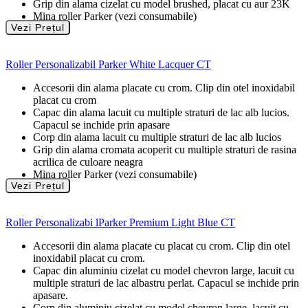
Grip din alama cizelat cu model brushed, placat cu aur 23K
Mina roller Parker (vezi consumabile)
Vezi Prețul
Roller Personalizabil Parker White Lacquer CT
Accesorii din alama placate cu crom. Clip din otel inoxidabil
placat cu crom
Capac din alama lacuit cu multiple straturi de lac alb lucios.
Capacul se inchide prin apasare
Corp din alama lacuit cu multiple straturi de lac alb lucios
Grip din alama cromata acoperit cu multiple straturi de rasina
acrilica de culoare neagra
Mina roller Parker (vezi consumabile)
Vezi Prețul
Roller Personalizabi lParker Premium Light Blue CT
Accesorii din alama placate cu placat cu crom. Clip din otel
inoxidabil placat cu crom.
Capac din aluminiu cizelat cu model chevron large, lacuit cu
multiple straturi de lac albastru perlat. Capacul se inchide prin
apasare.
Corp din aluminiu cizelat cu model chevron large, lacuit cu