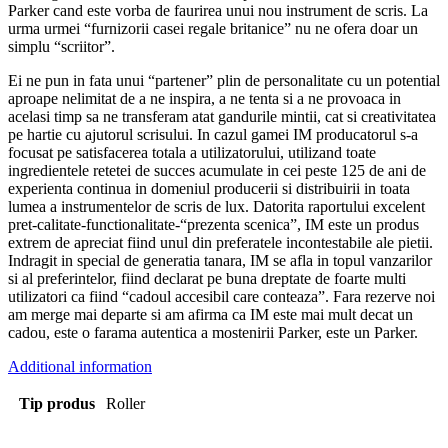
Parker cand este vorba de faurirea unui nou instrument de scris. La
urma urmei “furnizorii casei regale britanice” nu ne ofera doar un
simplu “scriitor”.
Ei ne pun in fata unui “partener” plin de personalitate cu un potential
aproape nelimitat de a ne inspira, a ne tenta si a ne provoaca in
acelasi timp sa ne transferam atat gandurile mintii, cat si creativitatea
pe hartie cu ajutorul scrisului. In cazul gamei IM producatorul s-a
focusat pe satisfacerea totala a utilizatorului, utilizand toate
ingredientele retetei de succes acumulate in cei peste 125 de ani de
experienta continua in domeniul producerii si distribuirii in toata
lumea a instrumentelor de scris de lux. Datorita raportului excelent
pret-calitate-functionalitate-“prezenta scenica”, IM este un produs
extrem de apreciat fiind unul din preferatele incontestabile ale pietii.
Indragit in special de generatia tanara, IM se afla in topul vanzarilor
si al preferintelor, fiind declarat pe buna dreptate de foarte multi
utilizatori ca fiind “cadoul accesibil care conteaza”. Fara rezerve noi
am merge mai departe si am afirma ca IM este mai mult decat un
cadou, este o farama autentica a mostenirii Parker, este un Parker.
Additional information
Tip produs
Roller