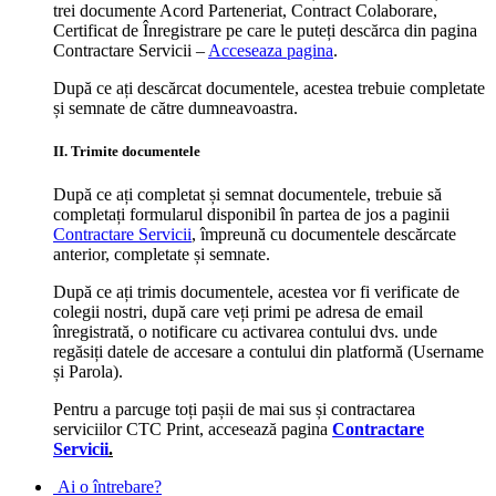
trei documente Acord Parteneriat, Contract Colaborare,
Certificat de Înregistrare pe care le puteți descărca din pagina
Contractare Servicii –
Acceseaza pagina
.
După ce ați descărcat documentele, acestea trebuie completate
și semnate de către dumneavoastra.
II. Trimite documentele
După ce ați completat și semnat documentele, trebuie să
completați formularul disponibil în partea de jos a paginii
Contractare Servicii
, împreună cu documentele descărcate
anterior, completate și semnate.
După ce ați trimis documentele, acestea vor fi verificate de
colegii nostri, după care veți primi pe adresa de email
înregistrată, o notificare cu activarea contului dvs. unde
regăsiți datele de accesare a contului din platformă (Username
și Parola).
Pentru a parcuge toți pașii de mai sus și contractarea
serviciilor CTC Print, accesează pagina
Contractare
Servicii
.
Ai o întrebare?